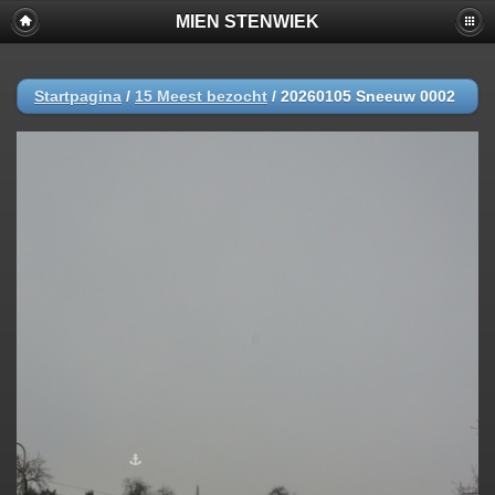
MIEN STENWIEK
Startpagina
/
15 Meest bezocht
/
20260105 Sneeuw 0002