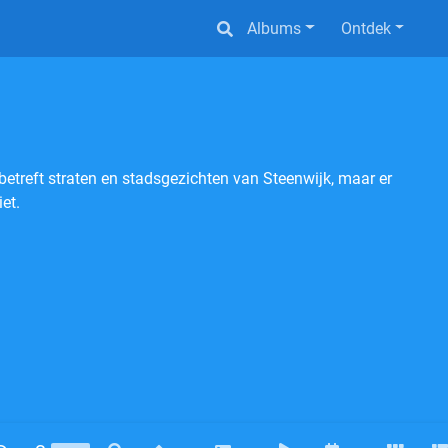
Albums
Ontdek
betreft straten en stadsgezichten van Steenwijk, maar er
et.