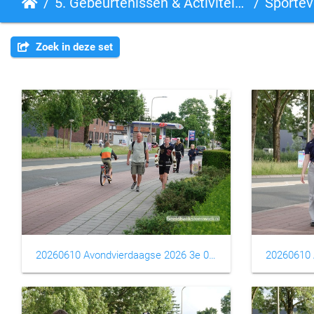
5. Gebeurtenissen & Activiteiten
Sporte
Zoek in deze set
20260610 Avondvierdaagse 2026 3e 0001