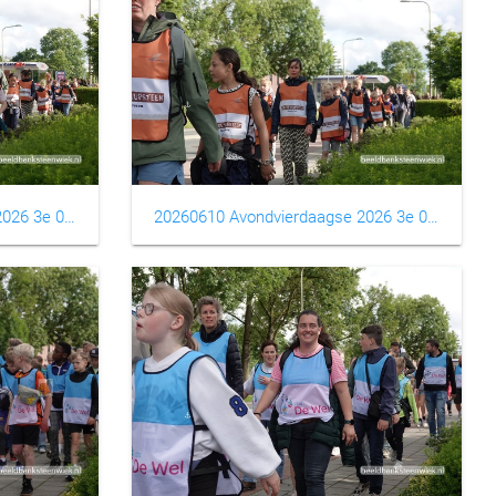
20260610 Avondvierdaagse 2026 3e 0007
20260610 Avondvierdaagse 2026 3e 0008