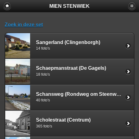
MIEN STENWIEK
Zoek in deze set
Sangerland (Clingenborgh)
14 foto's
Schaepmanstraat (De Gagels)
18 foto's
Schansweg (Rondweg om Steenwijk)
40 foto's
Scholestraat (Centrum)
365 foto's