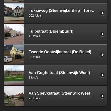
Tukseweg (Steenwijkerdiep - Torenlanden)
502 foto's
Tulpstraat (Bloembuurt)
12 foto's
Tweede Oostwijkstraat (De Beitel)
28 foto's
Van Goghstraat (Steenwijk West)
3 foto's
Van Speykstraat (Steenwijk West)
26 foto's