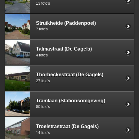
13 foto's
Struikheide (Paddenpoel)
7 foto's
Talmastraat (De Gagels)
4 foto's
Thorbeckestraat (De Gagels)
27 foto's
Tramlaan (Stationsomgeving)
80 foto's
Troelstrastraat (De Gagels)
14 foto's