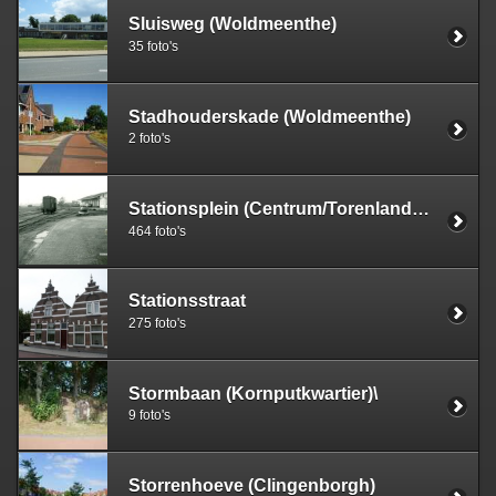
Sluisweg (Woldmeenthe)
35 foto's
Stadhouderskade (Woldmeenthe)
2 foto's
Stationsplein (Centrum/Torenlanden)
464 foto's
Stationsstraat
275 foto's
Stormbaan (Kornputkwartier)\
9 foto's
Storrenhoeve (Clingenborgh)