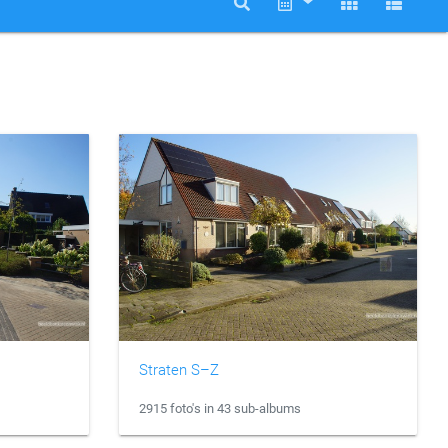
Straten S–Z
2915 foto's in 43 sub-albums