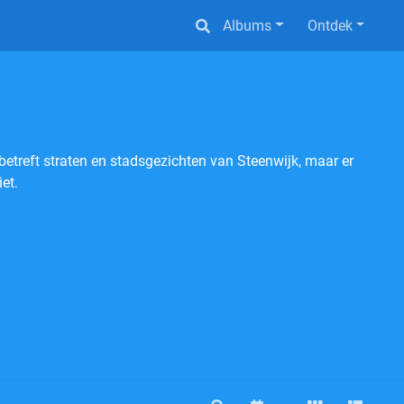
Albums
Ontdek
betreft straten en stadsgezichten van Steenwijk, maar er
et.