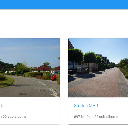
–L
Straten M–R
 in 66 sub-albums
897 foto's in 22 sub-albums