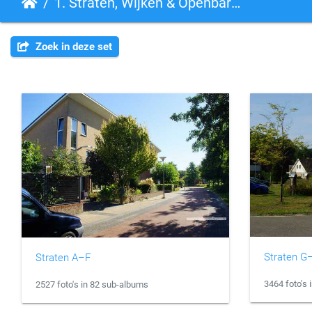
1. Straten, Wijken & Openbare Ruimte
Zoek in deze set
Straten G
Straten A–F
3464 foto's
2527 foto's in 82 sub-albums